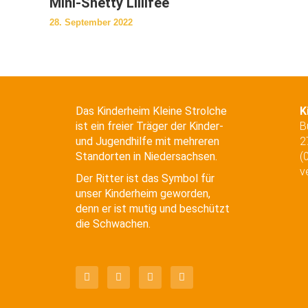
Mini-Shetty Lillifee
28. September 2022
Das Kinderheim Kleine Strolche
K
ist ein freier Träger der Kinder-
B
und Jugendhilfe mit mehreren
2
Standorten
in Niedersachsen.
(
v
Der Ritter ist das Symbol für
unser Kinderheim geworden,
denn er ist mutig und beschützt
die Schwachen.