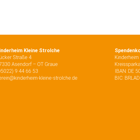
inderheim Kleine Strolche
Spendenk
ücker Straße 4
Kinderheim 
7330 Asendorf – OT Graue
Kreisspark
05022) 9 44 66 53
IBAN: DE 5
erein@kinderheim-kleine-strolche.de
BIC: BRLA