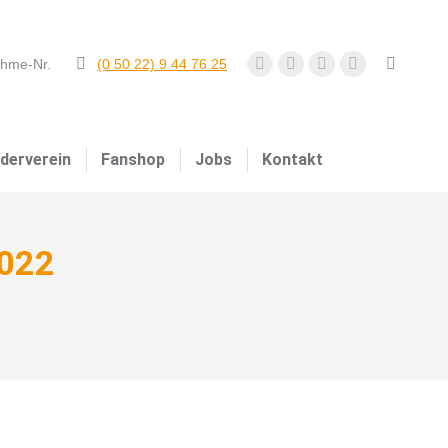
ahme-Nr.
(0 50 22) 9 44 76 25
derverein
Fanshop
Jobs
Kontakt
2022