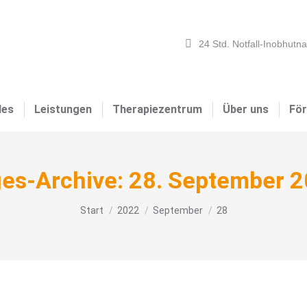
24 Std. Notfall-Inobhutn
les
Leistungen
Therapiezentrum
Über uns
För
es-Archive:
28. September 
Sie befinden sich hier:
Start
2022
September
28