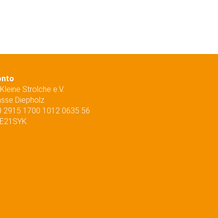
onto
Kleine Strolche e.V.
asse Diepholz
0 2915 1700 1012 0635 56
DE21SYK