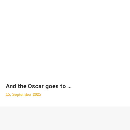
And the Oscar goes to …
15. September 2025
© Kinderheim Kleine Strolche Asendorf
Impressum
Datenschutz