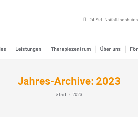
24 Std. Notfall-Inobhutn
les
Leistungen
Therapiezentrum
Über uns
För
Jahres-Archive:
2023
Sie befinden sich hier:
Start
2023