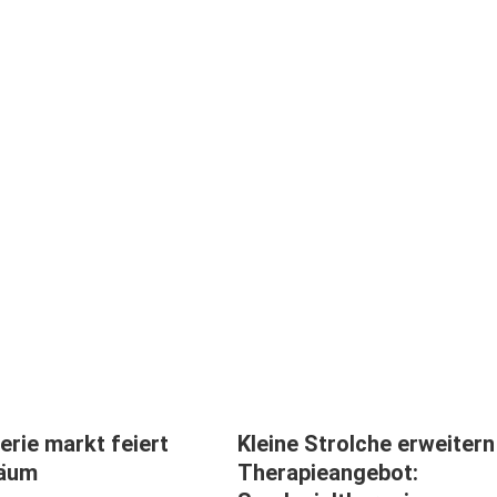
rie markt feiert
Kleine Strolche erweitern
läum
Therapieangebot: