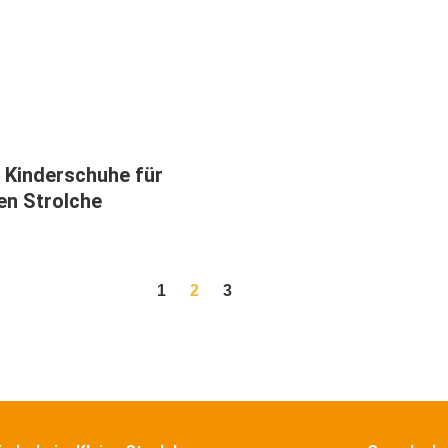
 Kinderschuhe für
nen Strolche
1
2
3